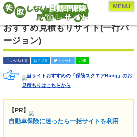
ページメニュー一覧
MENU
乗り換え(切り替え)・見直しについて
おすすめ見積もりサイト(一行バ
保険のプロ直伝、お得な情報やとっておきの情報
ージョン)
各保険会社・保険業界の研究
年齢・車種別の保険内容を検証
いいね！ 0
はてブ 0
ツイート
LINE
自動車保険の付随知識
当サイトおすすめの「保険スクエア
Bang
」のお
自動車保険の基礎知識
見積もりはこちらから
運営者について
運営者：河原あたる
保険代理店に勤める現役の
【PR】
保険営業マン。
自動車保険に迷ったら一括サイトを利用
代理店に勤める前は
ペーパードライバー。