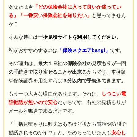
保険業界に入るまで
あなたは今
「どの保険会社に入って良いか迷ってい
自動車保険の知識は全くなかった。
る」「一番安い保険会社を知りたい」
と思ってません
現在では年間７００件以上の
か？
自動車保険の新規・変更手続き、
そんな時には
一括見積サイトを利用してください。
年間３００件以上の
自動車事故の対応を行う。
私がおすすめするのは
「保険スクエアbang!」
です。
自動車事故の場合には
その理由は、
最大１９社の保険会社の見積もりが一回
直接現場に行き、
の手続きで取り寄せることが出来る
からです。車検証
契約者と相手との交渉なども行う。
や保険証券を用意すれば
３分以内で手続きできます。
自動車保険の知識ゼロから様々な経験を重ねることで理解した
知識を、
もう一つ大きな理由があります。それは、
しつこい電
もっと多くの人に知ってほしいと願い、このサイトを立ち上げ
話勧誘が無いので安心
だからです。各社の見積もりが
る。
Read More…
メールと郵送で来るだけです。
サイト運営情報
「一括見積もりに興味はあるけど後から電話や訪問で
プライバシーポリシー（個人情報保護方針）
勧誘されるのがイヤ」と、ためらっていた人も
安心し