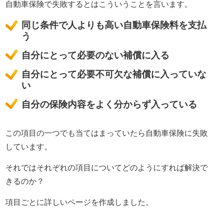
自動車保険で失敗するとはこういうことを言います。
保険業界に入るまで
自動車保険の知識は全くなかった。
同じ条件で人よりも高い自動車保険料を支払
う
現在では年間７００件以上の
自動車保険の新規・変更手続き、
自分にとって必要のない補償に入る
年間３００件以上の
自分にとって必要不可欠な補償に入っていな
自動車事故の対応を行う。
い
自動車事故の場合には
自分の保険内容をよく分からず入っている
直接現場に行き、
契約者と相手との交渉なども行う。
自動車保険の知識ゼロから様々な経験を重ねることで理解した
この項目の一つでも当てはまっていたら自動車保険に失敗
知識を、
しています。
もっと多くの人に知ってほしいと願い、このサイトを立ち上げ
それではそれぞれの項目についてどのようにすれば解決で
る。
Read More…
きるのか？
サイト運営情報
項目ごとに詳しいページを作成しました。
プライバシーポリシー（個人情報保護方針）