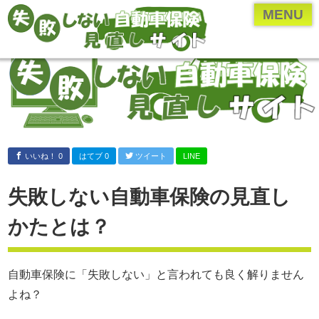
ページメニュー一覧
MENU
乗り換え(切り替え)・見直しについて
保険のプロ直伝、お得な情報やとっておきの情報
各保険会社・保険業界の研究
年齢・車種別の保険内容を検証
自動車保険の付随知識
いいね！ 0
はてブ 0
ツイート
LINE
自動車保険の基礎知識
失敗しない自動車保険の見直し
運営者について
かたとは？
運営者：河原あたる
保険代理店に勤める現役の
保険営業マン。
自動車保険に「失敗しない」と言われても良く解りません
代理店に勤める前は
よね？
ペーパードライバー。