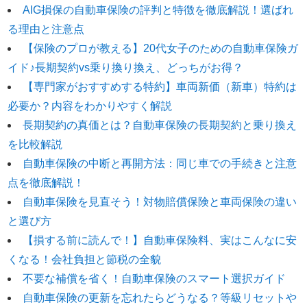
AIG損保の自動車保険の評判と特徴を徹底解説！選ばれ
保険業界に入るまで
る理由と注意点
自動車保険の知識は全くなかった。
【保険のプロが教える】20代女子のための自動車保険ガ
現在では年間７００件以上の
イド♪長期契約vs乗り換り換え、どっちがお得？
自動車保険の新規・変更手続き、
【専門家がおすすめする特約】車両新価（新車）特約は
年間３００件以上の
必要か？内容をわかりやすく解説
自動車事故の対応を行う。
長期契約の真価とは？自動車保険の長期契約と乗り換え
自動車事故の場合には
を比較解説
直接現場に行き、
自動車保険の中断と再開方法：同じ車での手続きと注意
契約者と相手との交渉なども行う。
点を徹底解説！
自動車保険の知識ゼロから様々な経験を重ねることで理解した
自動車保険を見直そう！対物賠償保険と車両保険の違い
知識を、
と選び方
もっと多くの人に知ってほしいと願い、このサイトを立ち上げ
【損する前に読んで！】自動車保険料、実はこんなに安
る。
Read More…
くなる！会社負担と節税の全貌
サイト運営情報
不要な補償を省く！自動車保険のスマート選択ガイド
プライバシーポリシー（個人情報保護方針）
自動車保険の更新を忘れたらどうなる？等級リセットや