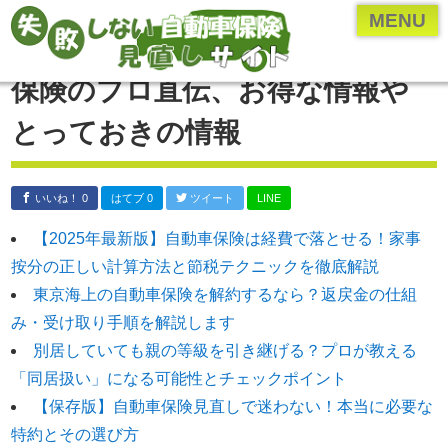
ページメニュー一覧
MENU
乗り換え(切り替え)・見直しについて
保険のプロ直伝、お得な情報や
保険のプロ直伝、お得な情報やとっておきの情報
とっておきの情報
各保険会社・保険業界の研究
年齢・車種別の保険内容を検証
いいね！ 0
はてブ 0
ツイート
LINE
自動車保険の付随知識
【2025年最新版】自動車保険は経費で落とせる！家事
自動車保険の基礎知識
按分の正しい計算方法と節税テクニックを徹底解説
運営者について
東京海上の自動車保険を解約するなら？返戻金の仕組
み・受け取り手順を解説します
運営者：河原あたる
別居していても親の等級を引き継げる？プロが教える
保険代理店に勤める現役の
「同居扱い」になる可能性とチェックポイント
保険営業マン。
【保存版】自動車保険見直しで迷わない！本当に必要な
代理店に勤める前は
特約とその選び方
ペーパードライバー。