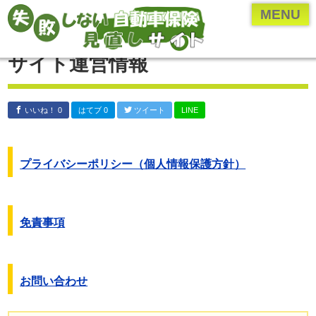
ページメニュー一覧
MENU
乗り換え(切り替え)・見直しについて
サイト運営情報
保険のプロ直伝、お得な情報やとっておきの情報
各保険会社・保険業界の研究
いいね！ 0
はてブ 0
ツイート
LINE
年齢・車種別の保険内容を検証
自動車保険の付随知識
プライバシーポリシー（個人情報保護方針）
自動車保険の基礎知識
運営者について
免責事項
運営者：河原あたる
保険代理店に勤める現役の
保険営業マン。
お問い合わせ
代理店に勤める前は
ペーパードライバー。