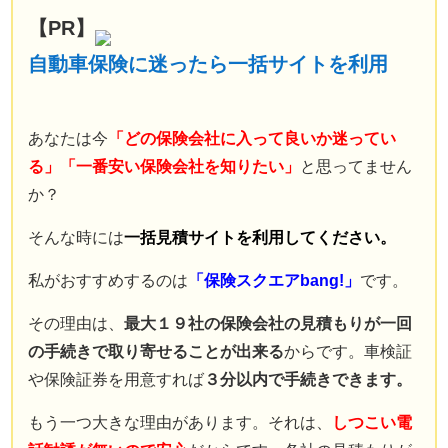
保険業界に入るまで
【PR】
自動車保険の知識は全くなかった。
自動車保険に迷ったら一括サイトを利用
現在では年間７００件以上の
自動車保険の新規・変更手続き、
年間３００件以上の
あなたは今
「どの保険会社に入って良いか迷ってい
自動車事故の対応を行う。
る」「一番安い保険会社を知りたい」
と思ってません
自動車事故の場合には
か？
直接現場に行き、
そんな時には
一括見積サイトを利用してください。
契約者と相手との交渉なども行う。
自動車保険の知識ゼロから様々な経験を重ねることで理解した
私がおすすめするのは
「保険スクエアbang!」
です。
知識を、
その理由は、
最大１９社の保険会社の見積もりが一回
もっと多くの人に知ってほしいと願い、このサイトを立ち上げ
の手続きで取り寄せることが出来る
からです。車検証
る。
Read More…
や保険証券を用意すれば
３分以内で手続きできます。
もう一つ大きな理由があります。それは、
しつこい電