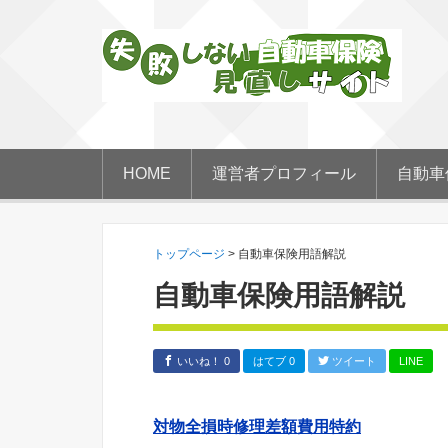
HOME
運営者プロフィール
自動車
トップページ
>
自動車保険用語解説
自動車保険用語解説
いいね！ 0
はてブ 0
ツイート
LINE
対物全損時修理差額費用特約