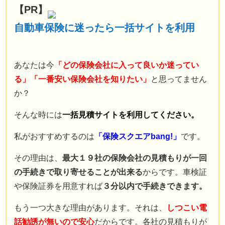
【PR】
保険業界に入るまで
自動車保険の知識は全くなかった。
自動車保険に迷ったら一括サイトを利用
現在では年間７００件以上の
自動車保険の新規・変更手続き、
年間３００件以上の
あなたは今
「どの保険会社に入って良いか迷ってい
自動車事故の対応を行う。
る」「一番安い保険会社を知りたい」
と思ってません
自動車事故の場合には
か？
直接現場に行き、
そんな時には
一括見積サイトを利用してください。
契約者と相手との交渉なども行う。
自動車保険の知識ゼロから様々な経験を重ねることで理解した
私がおすすめするのは
「保険スクエアbang!」
です。
知識を、
その理由は、
最大１９社の保険会社の見積もりが一回
もっと多くの人に知ってほしいと願い、このサイトを立ち上げ
の手続きで取り寄せることが出来る
からです。車検証
る。
Read More…
や保険証券を用意すれば
３分以内で手続きできます。
サイト運営情報
もう一つ大きな理由があります。それは、
しつこい電
プライバシーポリシー（個人情報保護方針）
話勧誘が無いので安心
だからです。各社の見積もりが