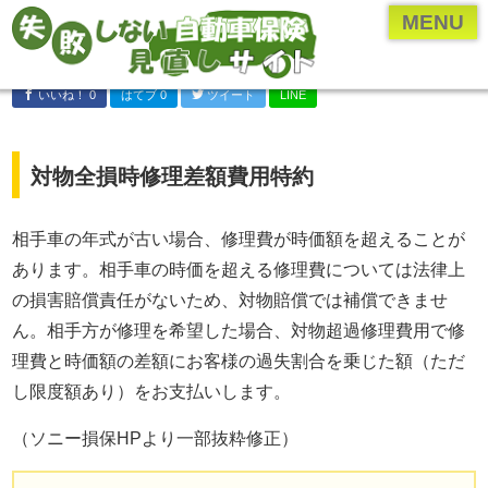
ページメニュー一覧
MENU
乗り換え(切り替え)・見直しについて
いいね！ 0
はてブ 0
ツイート
LINE
保険のプロ直伝、お得な情報やとっておきの情報
各保険会社・保険業界の研究
対物全損時修理差額費用特約
年齢・車種別の保険内容を検証
自動車保険の付随知識
相手車の年式が古い場合、修理費が時価額を超えることが
あります。相手車の時価を超える修理費については法律上
自動車保険の基礎知識
の損害賠償責任がないため、対物賠償では補償できませ
運営者について
ん。相手方が修理を希望した場合、対物超過修理費用で修
運営者：河原あたる
理費と時価額の差額にお客様の過失割合を乗じた額（ただ
保険代理店に勤める現役の
し限度額あり）をお支払いします。
保険営業マン。
（ソニー損保HPより一部抜粋修正）
代理店に勤める前は
ペーパードライバー。