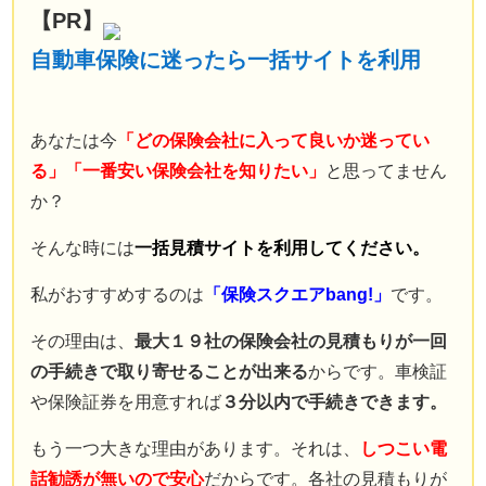
【PR】
保険業界に入るまで
自動車保険の知識は全くなかった。
自動車保険に迷ったら一括サイトを利用
現在では年間７００件以上の
自動車保険の新規・変更手続き、
年間３００件以上の
あなたは今
「どの保険会社に入って良いか迷ってい
自動車事故の対応を行う。
る」「一番安い保険会社を知りたい」
と思ってません
自動車事故の場合には
か？
直接現場に行き、
そんな時には
一括見積サイトを利用してください。
契約者と相手との交渉なども行う。
自動車保険の知識ゼロから様々な経験を重ねることで理解した
私がおすすめするのは
「保険スクエアbang!」
です。
知識を、
その理由は、
最大１９社の保険会社の見積もりが一回
もっと多くの人に知ってほしいと願い、このサイトを立ち上げ
の手続きで取り寄せることが出来る
からです。車検証
る。
Read More…
や保険証券を用意すれば
３分以内で手続きできます。
サイト運営情報
もう一つ大きな理由があります。それは、
しつこい電
プライバシーポリシー（個人情報保護方針）
話勧誘が無いので安心
だからです。各社の見積もりが