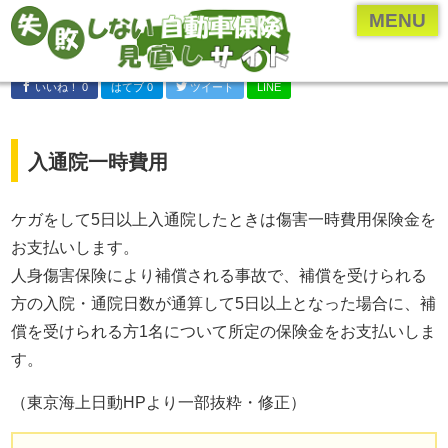
ページメニュー一覧
MENU
乗り換え(切り替え)・見直しについて
いいね！ 0
はてブ 0
ツイート
LINE
保険のプロ直伝、お得な情報やとっておきの情報
各保険会社・保険業界の研究
入通院一時費用
年齢・車種別の保険内容を検証
自動車保険の付随知識
ケガをして5日以上入通院したときは傷害一時費用保険金を
お支払いします。
自動車保険の基礎知識
人身傷害保険により補償される事故で、補償を受けられる
運営者について
方の入院・通院日数が通算して5日以上となった場合に、補
運営者：河原あたる
償を受けられる方1名について所定の保険金をお支払いしま
保険代理店に勤める現役の
す。
保険営業マン。
（東京海上日動HPより一部抜粋・修正）
代理店に勤める前は
ペーパードライバー。