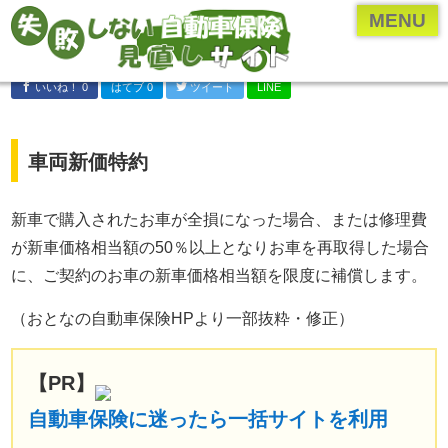
ページメニュー一覧
MENU
乗り換え(切り替え)・見直しについて
いいね！ 0
はてブ 0
ツイート
LINE
保険のプロ直伝、お得な情報やとっておきの情報
各保険会社・保険業界の研究
車両新価特約
年齢・車種別の保険内容を検証
自動車保険の付随知識
新車で購入されたお車が全損になった場合、または修理費
が新車価格相当額の50％以上となりお車を再取得した場合
自動車保険の基礎知識
に、ご契約のお車の新車価格相当額を限度に補償します。
運営者について
（おとなの自動車保険HPより一部抜粋・修正）
運営者：河原あたる
保険代理店に勤める現役の
【PR】
保険営業マン。
代理店に勤める前は
自動車保険に迷ったら一括サイトを利用
ペーパードライバー。