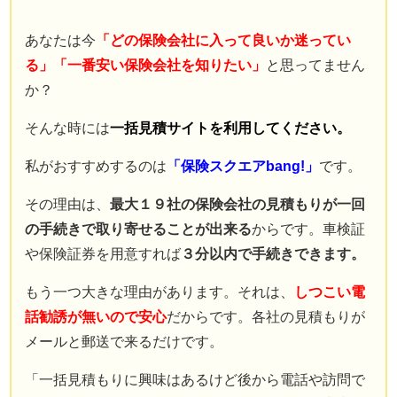
保険業界に入るまで
自動車保険の知識は全くなかった。
あなたは今
「どの保険会社に入って良いか迷ってい
現在では年間７００件以上の
る」「一番安い保険会社を知りたい」
と思ってません
自動車保険の新規・変更手続き、
か？
年間３００件以上の
そんな時には
一括見積サイトを利用してください。
自動車事故の対応を行う。
自動車事故の場合には
私がおすすめするのは
「保険スクエアbang!」
です。
直接現場に行き、
その理由は、
最大１９社の保険会社の見積もりが一回
契約者と相手との交渉なども行う。
の手続きで取り寄せることが出来る
からです。車検証
自動車保険の知識ゼロから様々な経験を重ねることで理解した
や保険証券を用意すれば
３分以内で手続きできます。
知識を、
もっと多くの人に知ってほしいと願い、このサイトを立ち上げ
もう一つ大きな理由があります。それは、
しつこい電
る。
Read More…
話勧誘が無いので安心
だからです。各社の見積もりが
メールと郵送で来るだけです。
サイト運営情報
プライバシーポリシー（個人情報保護方針）
「一括見積もりに興味はあるけど後から電話や訪問で