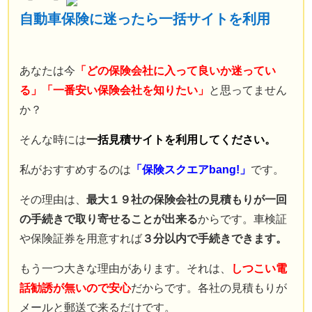
保険業界に入るまで
自動車保険に迷ったら一括サイトを利用
自動車保険の知識は全くなかった。
現在では年間７００件以上の
自動車保険の新規・変更手続き、
あなたは今
「どの保険会社に入って良いか迷ってい
年間３００件以上の
る」「一番安い保険会社を知りたい」
と思ってません
自動車事故の対応を行う。
か？
自動車事故の場合には
そんな時には
一括見積サイトを利用してください。
直接現場に行き、
契約者と相手との交渉なども行う。
私がおすすめするのは
「保険スクエアbang!」
です。
自動車保険の知識ゼロから様々な経験を重ねることで理解した
その理由は、
最大１９社の保険会社の見積もりが一回
知識を、
の手続きで取り寄せることが出来る
からです。車検証
もっと多くの人に知ってほしいと願い、このサイトを立ち上げ
や保険証券を用意すれば
３分以内で手続きできます。
る。
Read More…
もう一つ大きな理由があります。それは、
しつこい電
サイト運営情報
話勧誘が無いので安心
だからです。各社の見積もりが
プライバシーポリシー（個人情報保護方針）
メールと郵送で来るだけです。