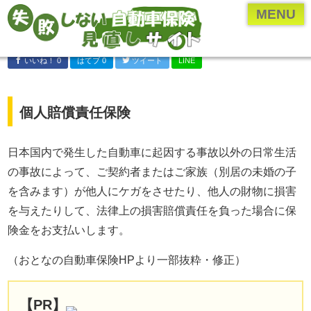
ページメニュー一覧
MENU
乗り換え(切り替え)・見直しについて
いいね！ 0
はてブ 0
ツイート
LINE
保険のプロ直伝、お得な情報やとっておきの情報
各保険会社・保険業界の研究
個人賠償責任保険
年齢・車種別の保険内容を検証
自動車保険の付随知識
日本国内で発生した自動車に起因する事故以外の日常生活
の事故によって、ご契約者またはご家族（別居の未婚の子
自動車保険の基礎知識
を含みます）が他人にケガをさせたり、他人の財物に損害
運営者について
を与えたりして、法律上の損害賠償責任を負った場合に保
運営者：河原あたる
険金をお支払いします。
保険代理店に勤める現役の
（おとなの自動車保険HPより一部抜粋・修正）
保険営業マン。
代理店に勤める前は
【PR】
ペーパードライバー。