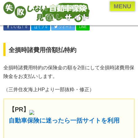
ページメニュー一覧
MENU
乗り換え(切り替え)・見直しについて
いいね！ 0
はてブ 0
ツイート
LINE
保険のプロ直伝、お得な情報やとっておきの情報
各保険会社・保険業界の研究
全損時諸費用倍額払特約
年齢・車種別の保険内容を検証
自動車保険の付随知識
全損時諸費用特約の保険金の額を2倍にして全損時諸費用保
険金をお支払いします。
自動車保険の基礎知識
（三井住友海上HPより一部抜粋・修正）
運営者について
運営者：河原あたる
【PR】
保険代理店に勤める現役の
保険営業マン。
自動車保険に迷ったら一括サイトを利用
代理店に勤める前は
ペーパードライバー。