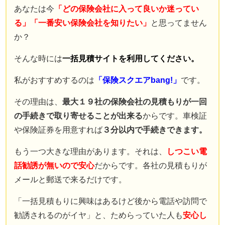
保険業界に入るまで
あなたは今
「どの保険会社に入って良いか迷ってい
自動車保険の知識は全くなかった。
る」「一番安い保険会社を知りたい」
と思ってません
現在では年間７００件以上の
か？
自動車保険の新規・変更手続き、
そんな時には
一括見積サイトを利用してください。
年間３００件以上の
自動車事故の対応を行う。
私がおすすめするのは
「保険スクエアbang!」
です。
自動車事故の場合には
その理由は、
最大１９社の保険会社の見積もりが一回
直接現場に行き、
の手続きで取り寄せることが出来る
からです。車検証
契約者と相手との交渉なども行う。
や保険証券を用意すれば
３分以内で手続きできます。
自動車保険の知識ゼロから様々な経験を重ねることで理解した
知識を、
もう一つ大きな理由があります。それは、
しつこい電
もっと多くの人に知ってほしいと願い、このサイトを立ち上げ
話勧誘が無いので安心
だからです。各社の見積もりが
る。
Read More…
メールと郵送で来るだけです。
サイト運営情報
「一括見積もりに興味はあるけど後から電話や訪問で
プライバシーポリシー（個人情報保護方針）
勧誘されるのがイヤ」と、ためらっていた人も
安心し