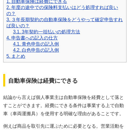
1.
自動車保険は経費にできる
免責事項
2.
年度の途中での保険料支払いはどう処理すれば良い
の？
お問い合わせフォーム
3.
３年長期契約の自動車保険をどうやって確定申告すれ
ば良いの？
サイトマップ
3.1.
3年契約一括払いの処理方法
4.
申告書への記入の仕方
4.1.
青色申告の記入例
4.2.
白色申告の記入例
5.
まとめ
自動車保険は経費にできる
結論から言えば個人事業主は自動車保険を経費として落と
すことができます。経費にできる条件は事業する上で自動
車（車両運搬具）を使用する明確な理由があることです。
例えば商品を取引先に運ぶために必要となる。営業活動を