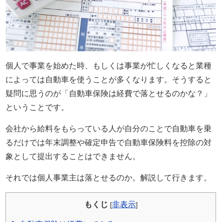
保険業界に入るまで
自動車保険の知識は全くなかった。
現在では年間７００件以上の
自動車保険の新規・変更手続き、
年間３００件以上の
個人で事業を始めた時、もしくは事業が忙しくなると業種
自動車事故の対応を行う。
によっては自動車を使うことが多くなります。そうすると
自動車事故の場合には
疑問に思うのが「自動車保険は経費で落とせるのかな？」
直接現場に行き、
ということです。
契約者と相手との交渉なども行う。
会社から給料をもらっている人が自分のことで自動車を乗
自動車保険の知識ゼロから様々な経験を重ねることで理解した
るだけでは年末調整や確定申告で自動車保険料を控除の対
知識を、
象として提出することはできません。
もっと多くの人に知ってほしいと願い、このサイトを立ち上げ
る。
Read More…
それでは個人事業主は落とせるのか。解説して行きます。
サイト運営情報
もくじ
非表示
[
]
プライバシーポリシー（個人情報保護方針）