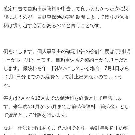
確定申告で自動車保険料を申告して良いとわかった次に疑
問に思うのが、自動車保険の契約期間によって残りの保険
料は繰り越す必要があるの？と言うことです。
例を出します。個人事業主の確定申告の会計年度は原則
1
月
1
日から
12
月
31
日です。自動車保険の契約日が7月
1
日だと
します。保険料を年一括払いにしている場合、
7
月
1
日から
12
月
1
日分までのみ経費として計上出来ないのでしょう
か。
答えは
7
月から
12
月までの保険料を経費として申告しま
す。来年度の
1
月から6月までは前払保険料（前払金）とし
て資産として仕訳を行います。
なお、仕訳処理はあくまで原則であり、会計年度途中の契