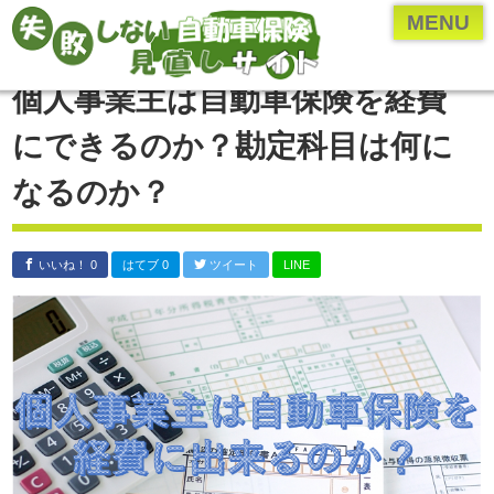
ページメニュー一覧
MENU
乗り換え(切り替え)・見直しについて
個人事業主は自動車保険を経費
保険のプロ直伝、お得な情報やとっておきの情報
にできるのか？勘定科目は何に
各保険会社・保険業界の研究
なるのか？
年齢・車種別の保険内容を検証
自動車保険の付随知識
いいね！ 0
はてブ 0
ツイート
LINE
自動車保険の基礎知識
運営者について
運営者：河原あたる
保険代理店に勤める現役の
保険営業マン。
代理店に勤める前は
ペーパードライバー。