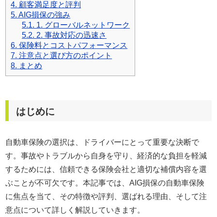
4.
顧客満足度と評判
保険業界に入るまで
5.
AIG損保の強み
自動車保険の知識は全くなかった。
5.1.
1. グローバルネットワーク
5.2.
2. 事故対応の迅速さ
現在では年間７００件以上の
6.
保険料とコストパフォーマンス
自動車保険の新規・変更手続き、
7.
注意点と選び方のポイント
年間３００件以上の
8.
まとめ
自動車事故の対応を行う。
自動車事故の場合には
直接現場に行き、
はじめに
契約者と相手との交渉なども行う。
自動車保険の知識ゼロから様々な経験を重ねることで理解した
自動車保険の選択は、ドライバーにとって重要な決断で
知識を、
す。事故やトラブルから自身を守り、経済的な負担を軽減
もっと多くの人に知ってほしいと願い、このサイトを立ち上げ
するためには、信頼できる保険会社と適切な補償内容を選
る。
Read More…
ぶことが不可欠です。本記事では、AIG損保の自動車保険
サイト運営情報
に焦点を当て、その特徴や評判、選ばれる理由、そして注
プライバシーポリシー（個人情報保護方針）
意点について詳しく解説していきます。