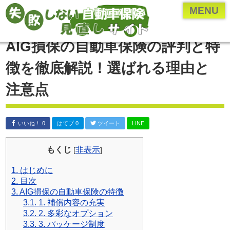
ページメニュー一覧
MENU
乗り換え(切り替え)・見直しについて
AIG損保の自動車保険の評判と特
保険のプロ直伝、お得な情報やとっておきの情報
徴を徹底解説！選ばれる理由と
各保険会社・保険業界の研究
注意点
年齢・車種別の保険内容を検証
自動車保険の付随知識
いいね！ 0
はてブ 0
ツイート
LINE
自動車保険の基礎知識
運営者について
もくじ
非表示
[
]
運営者：河原あたる
1.
はじめに
2.
目次
保険代理店に勤める現役の
3.
AIG損保の自動車保険の特徴
保険営業マン。
3.1.
1. 補償内容の充実
代理店に勤める前は
3.2.
2. 多彩なオプション
3.3.
3. パッケージ制度
ペーパードライバー。