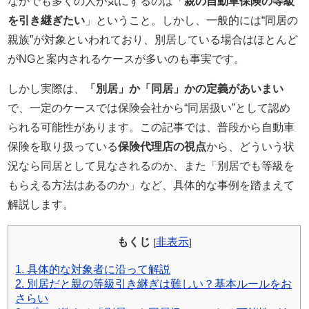
なかでも多くの人が気にするのは「
親の自動車保険の等級
保険業界に入るまで
を引き継ぎたい
」ということ。しかし、一般的には“同居の
自動車保険の知識は全くなかった。
親族”が対象といわれており、別居している場合はほとんど
現在では年間７００件以上の
がNGと案内されるケースが多いのも事実です。
自動車保険の新規・変更手続き、
しかし実際は、
「別居」か「同居」かの定義があいまい
年間３００件以上の
で、一定のケースでは保険会社から“同居扱い”として認め
自動車事故の対応を行う。
られる可能性があります。この記事では、普段から自動車
自動車事故の場合には
保険を取り扱っている
保険代理店の視点
から、どういう状
直接現場に行き、
況なら同居として見なされるのか、また「別居でも等級を
契約者と相手との交渉なども行う。
もらえる方法はあるのか」など、具体的な事例を踏まえて
自動車保険の知識ゼロから様々な経験を重ねることで理解した
解説します。
知識を、
もっと多くの人に知ってほしいと願い、このサイトを立ち上げ
もくじ
非表示
[
]
る。
Read More…
サイト運営情報
1.
具体的な対象者に沿って解説
2.
別居だと親の等級引き継ぎは難しい？基本ルールをお
プライバシーポリシー（個人情報保護方針）
さらい