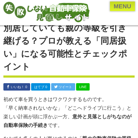
ページメニュー一覧
MENU
乗り換え(切り替え)・見直しについて
別居していても親の等級を引き
保険のプロ直伝、お得な情報やとっておきの情報
継げる？プロが教える「同居扱
各保険会社・保険業界の研究
い」になる可能性とチェックポ
年齢・車種別の保険内容を検証
イント
自動車保険の付随知識
自動車保険の基礎知識
いいね！ 0
はてブ 0
ツイート
LINE
運営者について
初めて車を買うときはワクワクするものです。
運営者：河原あたる
「早く納車されないかな」「どこへドライブに行こう」と
保険代理店に勤める現役の
楽しい計画が頭に浮かぶ一方、
意外と見落としがちなのが
保険営業マン。
自動車保険の手続き
です。
代理店に勤める前は
ペーパードライバー。