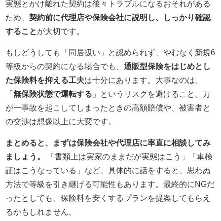
実態とかけ離れた契約は後々トラブルになるおそれがある
ため、
契約前に代理店や保険会社に説明し、しっかり確認
すること
が大切です。
もしどうしても「同居扱い」と認められず、やむなく新規6
等級からの契約になる場合でも、
通販型保険をはじめとし
た保険料を抑える工夫
は十分にあります。大事なのは、
「
無保険状態で運転する
」というリスクを避けること。万
が一事故を起こしてしまったときの高額賠償や、被害者と
の交渉は想像以上に大変です。
まとめると、まずは保険会社や代理店に率直に相談してみ
ましょう。
「書類上は実家のままだが実態はこう」「車検
証はこうなっている」など、具体的に話をすると、思わぬ
方法で等級を引き継げる可能性もあります。最終的にNGだ
ったとしても、保険料を安くするプランを提案してもらえ
るかもしれません。