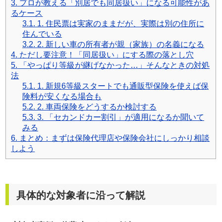
3.
プロが教える「別居でも同居扱い」になる可能性があ
免責事項
るケース
3.1.
1. 住民票は実家のままだが、実際は別の住所に
お問い合わせフォーム
住んでいる
3.2.
2. 新しい車の所有者が親（家族）の名義になる
サイトマップ
4.
ただし要注意！「同居扱い」にする際の落とし穴
5.
「やっぱり等級が継げなかった…」そんなときの対処
法
5.1.
1. 新規6等級スタートでも通販型保険を使えば保
険料が安くなる場合も
5.2.
2. 車両保険をどうするか検討する
5.3.
3. 「セカンドカー割引」が適用になるか聞いて
みる
6.
まとめ：まずは保険代理店や保険会社にしっかり相談
しよう
具体的な対象者に沿って解説