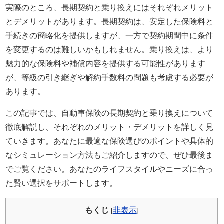
実際のところ、長期契約と乗り換えにはそれぞれメリット
保険業界に入るまで
とデメリットがあります。長期契約は、安定した保険料と
自動車保険の知識は全くなかった。
手続きの簡略化を提供しますが、一方で契約期間中に条件
現在では年間７００件以上の
を変更するのは難しいかもしれません。乗り換えは、より
自動車保険の新規・変更手続き、
魅力的な保険料や補償内容を提供する可能性があります
年間３００件以上の
が、等級の引き継ぎや解約手数料の問題も考慮する必要が
自動車事故の対応を行う。
あります。
自動車事故の場合には
直接現場に行き、
この記事では、自動車保険の長期契約と乗り換えについて
契約者と相手との交渉なども行う。
徹底解説し、それぞれのメリット・デメリットを詳しく見
自動車保険の知識ゼロから様々な経験を重ねることで理解した
ていきます。あなたに最適な保険選びのポイントや具体的
知識を、
なシミュレーション方法もご紹介しますので、ぜひ最後ま
もっと多くの人に知ってほしいと願い、このサイトを立ち上げ
でご覧ください。あなたのライフスタイルやニーズに合っ
る。
Read More…
た賢い選択をサポートします。
サイト運営情報
もくじ
非表示
[
]
プライバシーポリシー（個人情報保護方針）