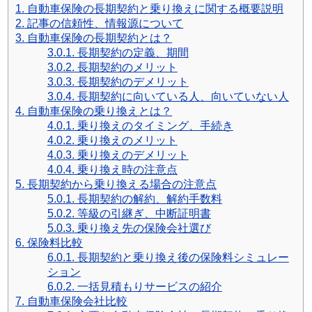
1.
自動車保険の長期契約と乗り換えに関する概要説明
免責事項
2.
記事の信頼性、情報源について
3.
自動車保険の長期契約とは？
お問い合わせフォーム
3.0.1.
長期契約の定義、期間
サイトマップ
3.0.2.
長期契約のメリット
3.0.3.
長期契約のデメリット
3.0.4.
長期契約に向いている人、向いていない人
4.
自動車保険の乗り換えとは？
4.0.1.
乗り換えのタイミング、手続き
4.0.2.
乗り換えのメリット
4.0.3.
乗り換えのデメリット
4.0.4.
乗り換え時の注意点
5.
長期契約から乗り換える場合の注意点
5.0.1.
長期契約の解約、解約手数料
5.0.2.
等級の引継ぎ、中断証明書
5.0.3.
乗り換え先の保険会社選び
6.
保険料比較
6.0.1.
長期契約と乗り換え後の保険料シミュレー
ション
6.0.2.
一括見積もりサービスの紹介
7.
自動車保険会社比較