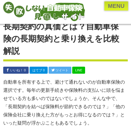
ページメニュー一覧
MENU
乗り換え(切り替え)・見直しについて
長期契約の真価とは？自動車保
保険のプロ直伝、お得な情報やとっておきの情報
険の長期契約と乗り換えを比較
各保険会社・保険業界の研究
解説
年齢・車種別の保険内容を検証
自動車保険の付随知識
いいね！ 0
はてブ 0
ツイート
LINE
自動車保険の基礎知識
自動車を所有する上で、避けて通れないのが自動車保険の
運営者について
選択です。毎年の更新手続きや保険料の支払いに頭を悩ま
運営者：河原あたる
せている方も多いのではないでしょうか。そんな中で、
保険代理店に勤める現役の
「長期契約を結べば保険料が節約できるのでは？」「他の
保険営業マン。
保険会社に乗り換えた方がもっとお得になるのでは？」と
代理店に勤める前は
いった疑問が浮かぶこともあるでしょう。
ペーパードライバー。