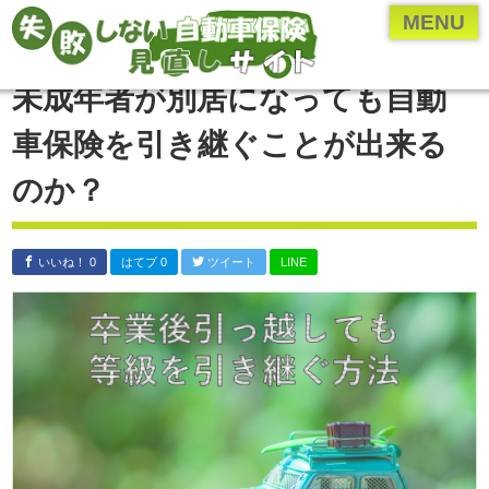
ページメニュー一覧
MENU
乗り換え(切り替え)・見直しについて
未成年者が別居になっても自動
保険のプロ直伝、お得な情報やとっておきの情報
車保険を引き継ぐことが出来る
各保険会社・保険業界の研究
のか？
年齢・車種別の保険内容を検証
自動車保険の付随知識
いいね！ 0
はてブ 0
ツイート
LINE
自動車保険の基礎知識
運営者について
運営者：河原あたる
保険代理店に勤める現役の
保険営業マン。
代理店に勤める前は
ペーパードライバー。