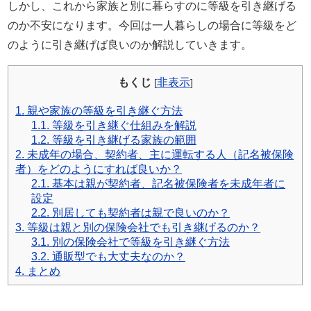
しかし、これから家族と別に暮らすのに等級を引き継げる
免責事項
のか不安になります。今回は一人暮らしの場合に等級をど
お問い合わせフォーム
のように引き継げば良いのか解説していきます。
サイトマップ
もくじ
非表示
[
]
1.
親や家族の等級を引き継ぐ方法
1.1.
等級を引き継ぐ仕組みを解説
1.2.
等級を引き継げる家族の範囲
2.
未成年の場合、契約者、主に運転する人（記名被保険
者）をどのようにすれば良いか？
2.1.
基本は親が契約者、記名被保険者を未成年者に
設定
2.2.
別居しても契約者は親で良いのか？
3.
等級は親と別の保険会社でも引き継げるのか？
3.1.
別の保険会社で等級を引き継ぐ方法
3.2.
通販型でも大丈夫なのか？
4.
まとめ