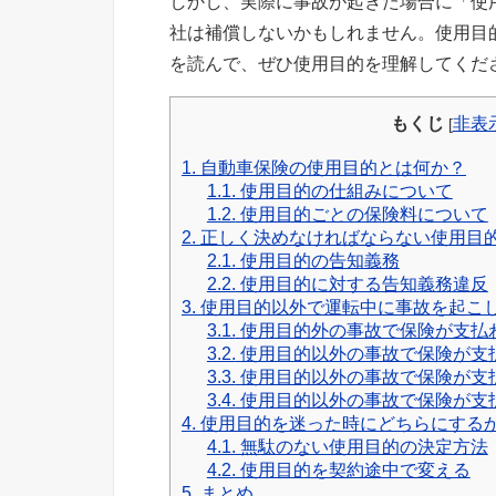
しかし、実際に事故が起きた場合に「使
社は補償しないかもしれません。使用目
を読んで、ぜひ使用目的を理解してくだ
もくじ
非表
[
1.
自動車保険の使用目的とは何か？
1.1.
使用目的の仕組みについて
1.2.
使用目的ごとの保険料について
2.
正しく決めなければならない使用目
2.1.
使用目的の告知義務
2.2.
使用目的に対する告知義務違反
3.
使用目的以外で運転中に事故を起こ
3.1.
使用目的外の事故で保険が支払
3.2.
使用目的以外の事故で保険が支
3.3.
使用目的以外の事故で保険が支
3.4.
使用目的以外の事故で保険が支
4.
使用目的を迷った時にどちらにする
4.1.
無駄のない使用目的の決定方法
4.2.
使用目的を契約途中で変える
5.
まとめ